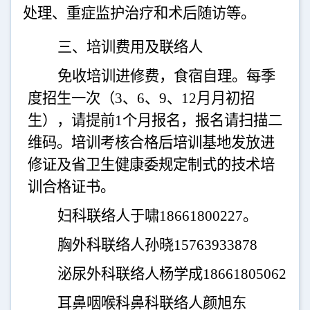
处理、重症监护治疗和术后随访等。
三、培训费用及联络人
免收培训进修费，食宿自理。每季
度招生一次（
3
、
6
、
9
、
12
月月初招
生），请提前
1
个月报名，报名请扫描二
维码。培训考核合格后培训基地发放进
修证及省卫生健康委规定制式的技术培
训合格证书。
妇科联络人于啸
18661800227
。
胸外科联络人孙晓
15763933878
泌尿外科联络人杨学成
18661805062
耳鼻咽喉科鼻科联络人颜旭东