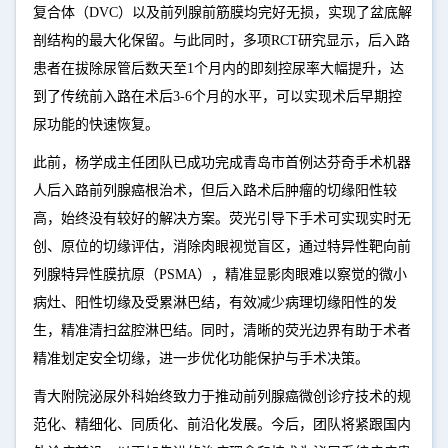
复合体（
DVC
）以及前列腺前筋膜均完好无损，实现了盆底解
剖结构的最大化保留。与此同时，多项RCT研究显示，后入路
患者在拔除尿管后数天至1个月内的即刻控尿率大幅提升，达
到了传统前入路在术后3-6个月的水平，可以实现术后早期控
尿功能的快速恢复。
此前，杨学成主任团队已成功完成青岛市首例达芬奇手术机器
人后入路前列腺癌根治术，但后入路术后肿瘤的
切缘阳性
较
高，始终没有较好的解决方案。荧光引导下手术可实现
实时无
创、原位的切缘评估，消除肉眼视觉盲区
，通过特异性靶向前
列腺特异性膜抗原（PSMA），精准显影肉眼难以察觉的微小
病灶、阳性切缘及受累淋巴结，有效减少病理切缘阳性的发
生，精准清扫盆腔淋巴结。同时，清晰的荧光边界有助于术者
精准划定安全切缘，
进一步优化功能保护与手术决策
。
青大附院泌尿外科始终致力于推动前列腺癌微创诊疗技术的规
范化、精细化、同质化、前沿化发展。今后，团队将紧跟国内