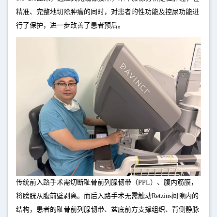
精准、完整地切除肿瘤的同时，对患者的性功能及控尿功能进
行了保护，进一步改善了患者预后。
传统前入路手术需切断耻骨前列腺韧带（PPL）、腹内筋膜，
将膀胱从腹前壁剥离。而后入路手术无需触动Retzius间隙内的
结构，患者的耻骨前列腺韧带、盆底前方支撑组织、背侧静脉