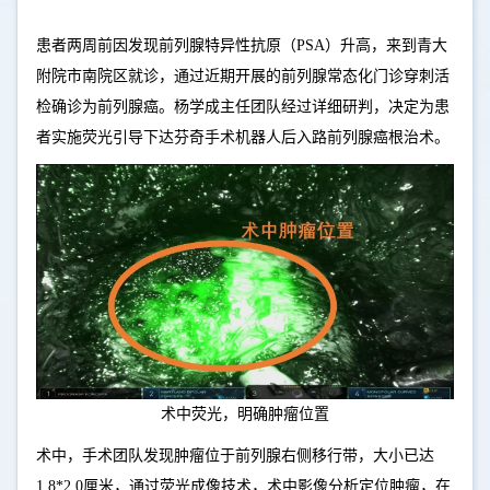
患者两周前因发现前列腺特异性抗原（PSA）升高，来到青大
附院市南院区就诊，通过近期开展的前列腺常态化门诊穿刺活
检确诊为前列腺癌。杨学成主任团队经过详细研判，决定为患
者实施荧光引导下达芬奇手术机器人后入路前列腺癌根治术。
术中荧光，明确肿瘤位置
术中，手术团队发现肿瘤位于前列腺右侧移行带，大小已达
1.8*2.0厘米，通过荧光成像技术，术中影像分析定位肿瘤，在