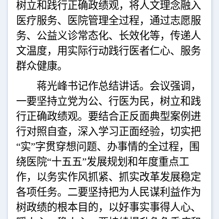
树立和践行正确政绩观，将人文理念融入
医疗服务、医院管理全过程，通过志愿服
务、公益义诊常态化、长效化
等
，传递
人
文
温度，用实际行动践行医者仁心、服务
群众
健康。
蒋光峰书记作总结讲话。会议强调，
一要坚持立党为公、行医为民，树立和践
行正确政绩观。要结合正反面典型案例进
行对照自查，深入学习正面经验，切实把
“实”字贯穿想问题、办事情的全过程，围
绕医院“十五五”发展规划和年度重点工
作，以务实作风抓紧、抓实改革发展稳定
各项任务。二要坚持把为人民谋利益作为
树政绩的根本目的，以好事实事得人心、