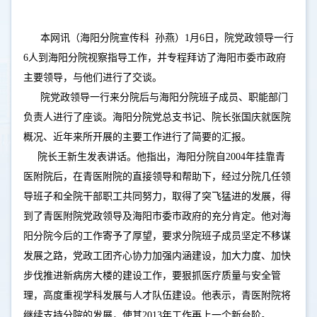
本网讯（海阳分院宣传科 孙燕）1月6日，院党政领导一行
6人到海阳分院视察指导工作，并专程拜访了海阳市委市政府
主要领导，与他们进行了交谈。
院党政领导一行来分院后与海阳分院班子成员、职能部门
负责人进行了座谈。海阳分院党总支书记、院长张国庆就医院
概况、近年来所开展的主要工作进行了简要的汇报。
院长王新生发表讲话。他指出，海阳分院自2004年挂靠青
医附院后，在青医附院的直接领导和帮助下，经过分院几任领
导班子和全院干部职工共同努力，取得了突飞猛进的发展，得
到了青医附院党政领导及海阳市委市政府的充分肯定。他对海
阳分院今后的工作寄予了厚望，要求分院班子成员坚定不移谋
发展之路，党政工团齐心协力加强内涵建设，加大力度、加快
步伐推进新病房大楼的建设工作，要狠抓医疗质量与安全管
理，高度重视学科发展与人才队伍建设。他表示，青医附院将
继续支持分院的发展，使其2013年工作再上一个新台阶。