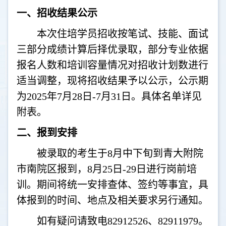
一、招收结果公示
本次住培学员招收按笔试、技能、面试
三部分成绩计算后择优录取，部分专业依据
报名人数和培训容量情况对招收计划数进行
适当调整，现将招收结果予以公示，公示期
为
2025
年
7
月
28
日
-7
月
31
日。具体名单详见
附表。
二、报到安排
被录取的考生于
8
月中下旬到青大附院
市南院区报到，
8
月
25
日
-29
日进行岗前培
训。期间将统一安排查体、签约等事宜，具
体报到的时间、地点及相关要求另行通知。
如有疑问请致电
82912526
、
82911979
。