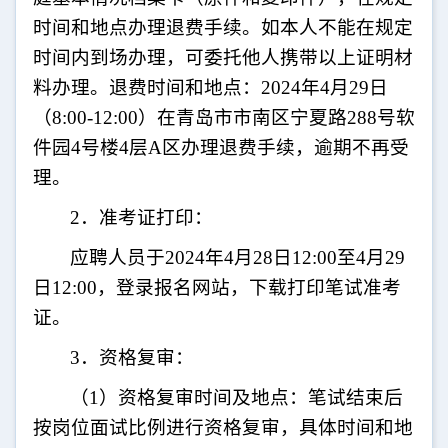
时间和地点办理退费手续。如本人不能在规定
时间内到场办理，可委托他人携带以上证明材
料办理。退费时间和地点：
202
4
年
4
月
29
日
（
8:00-12:00
）在青岛市市南区宁夏路
288
号软
件园
4
号楼
4
层
A
区办理退费手续，逾期不再受
理。
2
．准考证打印：
应聘人员于
2024
年
4
月
2
8
日
12
:00
至
4
月
29
日
12:00
，登录报名网站，下载打印笔试准考
证。
3
．资格复审：
（
1
）资格复审时间及地点：笔试结束后
按岗位面试比例进行资格复审，具体时间和地