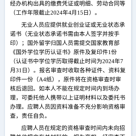
经办机构出具的缴费凭证或明细、劳动合同等
（工作年限截止
202
4
年
4
月
15
日）。
无业人员应提供就业创业证或无业状态承
诺书（无业状态承诺书需由本人签字并按手
印）；国外留学归国人员需提交国家教育部
《国外学位学历认证书》原件及复印件
1
份
（认证书中学位学历取得截止时间为
202
4
年
7
月
31
日）。报名审查时收取各种证件、资料复
印件一份（
A4
纸），原件将在资格审查时审
核后退回。如本人不能在规定时间内到场办
理，可委托他人携带以上证明材料以及委托书
办理。应聘人员因资料准备不充分影响资格审
查，责任自负。
应聘人员在规定的资格审查时间内未向招