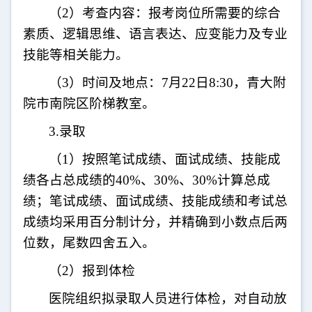
（
2
）考查内容：报考岗位所需要的综合
素质、逻辑思维、语言表达、应变能力及专业
技能等相关能力。
（
3
）时间及地点：
7
月
22
日
8:30
，青大附
院市南院区阶梯教室。
3.
录取
（
1
）按照笔试成绩、面试成绩、技能成
绩各占总成绩的
40%
、
30%
、
30%
计算总成
绩；笔试成绩、面试成绩、技能成绩和考试总
成绩均采用百分制计分，并精确到小数点后两
位数，尾数四舍五入。
（
2
）报到体检
医院组织拟录取人员进行体检，对自动放