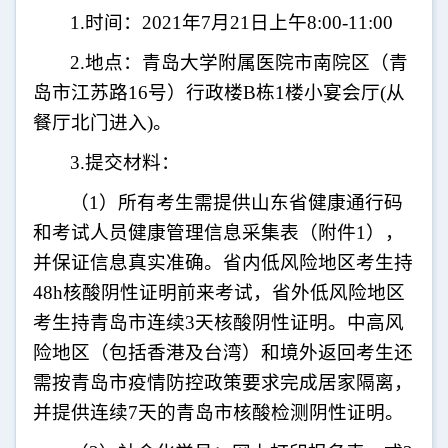
1.
时间：
2021
年
7
月
21
日上午
8:00-11:00
2.
地点：青岛大学附属医院市南院区（青
岛市江苏路
16
号）行政楼
B
栋
1
楼小宴会厅
(
从
餐厅北门进入
)
。
3.
提交材料：
（
1
）所有考生需提供山东省健康通行码
和考试人员健康管理信息采集表（附件
1
），
并保证信息真实准确。省内低风险地区考生持
48h
核酸阴性证明前来考试，省外低风险地区
考生持青岛市连续
3
天核酸阴性证明。中高风
险地区（包括香港及台湾）和境外返回考生还
需按青岛市疫情防控政策要求完成居家隔离，
并提供连续
7
天的青岛市核酸检测阴性证明。