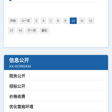
开始
上一页
5
6
7
8
9
10
11
12
13
14
下一页
最后
信息公开
XX-GONGKAI
院务公开
招标公开
价格收费
优化营商环境