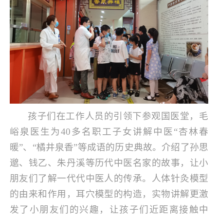
孩子们在工作人员的引领下参观国医堂，毛
峪泉医生为
40
多名职工子女讲解中医“杏林春
暖”、“橘井泉香”等成语的历史典故。介绍了孙思
邈、钱乙、朱丹溪等历代中医名家的故事，让小
朋友们了解一代代中医人的传承。人体针灸模型
的由来和作用，耳穴模型的构造，实物讲解更激
发了小朋友们的兴趣，让孩子们近距离接触中