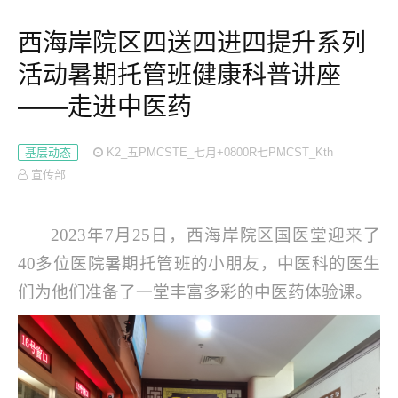
西海岸院区四送四进四提升系列
活动暑期托管班健康科普讲座
——走进中医药
基层动态
K2_五PMCSTE_七月+0800R七PMCST_Kth
宣传部
2023
年
7
月
25
日，西海岸院区国医堂迎来了
40
多位医院暑期托管班的小朋友，中医科的医生
们为他们准备了一堂丰富多彩的中医药体验课。