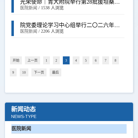
光荣使命｜青大附院举行第28批援坦桑尼
亚中国医疗队欢送仪式
医院新闻
/
1538 人浏览
院党委理论学习中心组举行二〇二六年第
三次理论学习会
医院新闻
/
2206 人浏览
开始
上一页
1
2
3
4
5
6
7
8
9
10
下一页
最后
新闻动态
NEWS-TYPE
医院新闻