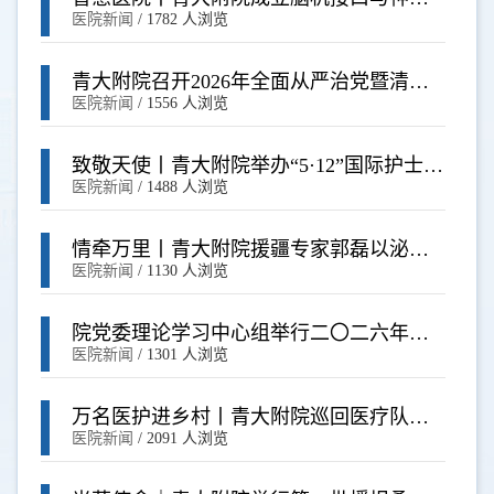
调控多学科门诊 前沿技术赋能神经诊疗
医院新闻
/
1782 人浏览
青大附院召开2026年全面从严治党暨清廉
医院建设工作会议
医院新闻
/
1556 人浏览
致敬天使丨青大附院举办“5·12”国际护士节
系列活动
医院新闻
/
1488 人浏览
情牵万里丨青大附院援疆专家郭磊以泌尿
微创技术惠泽喀什百姓
医院新闻
/
1130 人浏览
院党委理论学习中心组举行二〇二六年第
四次理论学习会
医院新闻
/
1301 人浏览
万名医护进乡村丨青大附院巡回医疗队深
入基层企业 开展惠民义诊
医院新闻
/
2091 人浏览