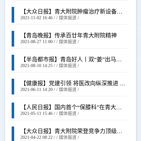
【大众日报】青大附院肿瘤治疗新设备
PET-MR 、TOMO正式开机
2021-11-02 16:46
/ /
媒体报道
/
【青岛晚报】传承百廿年青大附院精神
2021-08-27 11:00
/ /
媒体报道
/
【半岛都市报】青岛好人丨双“姜”出马，
多亏他俩！青大附院这对最佳“医护组”在
2021-08-10 14:25
/ /
媒体报道
/
浴场救了溺水老人
【健康报】党建引领 将医改向纵深推进 青
岛大学附属医院开创医疗惠民新思路
2021-06-11 14:20
/ /
媒体报道
/
【人民日报】国内首个“保膝科”在青大附
院成立 张英泽院士担任名誉科室主任
2021-05-11 15:46
/ /
媒体报道
/
【大众日报】青大附院荣登竞争力顶级医
院百强榜第49位
2021-04-22 08:22
/ /
媒体报道
/