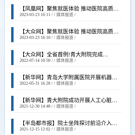
【凤凰网】聚焦就医体验 推动医院高质量
发展丨青大附院承办青岛医院管理高峰论
2023-03-23 16:11
/ /
媒体报道
/
坛
【大众网】聚焦就医体验 推动医院高质量
发展 青大附院承办青岛医院管理高峰论坛
2023-03-23 16:10
/ /
媒体报道
/
【大众网】全省首例!青大附院完成
Shockwave冲击波球囊钙化斑块碎裂术
2022-07-14 10:50
/ /
媒体报道
/
【新华网】青岛大学附属医院开展机器人
辅助肺脏移植微创手术
2022-05-31 16:28
/ /
媒体报道
/
【新华网】青大附院成功开展人工心脏植
入术
2021-12-30 14:48
/ /
媒体报道
/
【半岛都市报】院士坐阵探讨前沿介入技
术！2021青岛介入高峰论坛启幕
2021-12-15 12:02
/ /
媒体报道
/