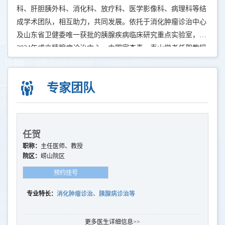
科、肝胆胰外科、消化科、放疗科、医学影像科、病理科等结
成学术团队，相互助力，共同发展。依托于消化肿瘤诊治中心
及山东省卫健委唯一获批的胰腺疾病临床研究重点实验室，
2024年成立胰腺病诊治中心，由国家杰青、泰山学者任贺教授
领衔，集内科、外科、临床研究病房、肿瘤免疫及细胞治疗中
心、I期临床研究病房于一体，以提供规范、科学、全面的一
专家团队
站式诊疗服务为宗旨，以提升胰腺疾病诊治能力、造福广大胰
腺病患者为美好愿景，专注于消化肿瘤尤其是胰腺肿瘤前沿诊
疗技术研发的高水平、综合型、研究型科室，中心是中国抗癌
协会肿瘤胰腺病专业委员会副主委单位、中国抗癌协会消化肿
任贺
瘤大数据与
职称：
主任医师、教授
院区：
崂山院区
预约挂号
专业特长：
消化肿瘤诊治、胰腺病诊治等
更多医生详细信息>>