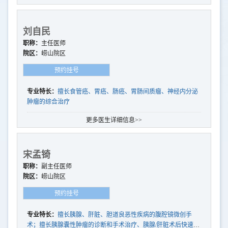
刘自民
职称：
主任医师
院区：
崂山院区
预约挂号
专业特长：
擅长食管癌、胃癌、肠癌、胃肠间质瘤、神经内分泌
肿瘤的综合治疗
更多医生详细信息>>
宋孟锜
职称：
副主任医师
院区：
崂山院区
预约挂号
专业特长：
擅长胰腺、肝脏、胆道良恶性疾病的腹腔镜微创手
术；擅长胰腺囊性肿瘤的诊断和手术治疗、胰腺/肝脏术后快速康