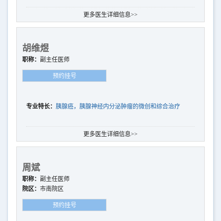
复治疗（ERAS）,致力于胰腺癌的全程管理和中晚期胰腺肝脏恶
更多医生详细信息>>
性肿瘤的综合治疗
胡维煜
职称：
副主任医师
预约挂号
专业特长：
胰腺癌，胰腺神经内分泌肿瘤的微创和综合治疗
更多医生详细信息>>
周斌
职称：
副主任医师
院区：
市南院区
预约挂号