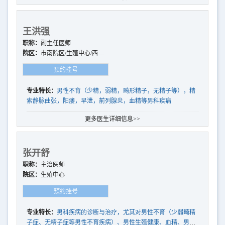
王洪强
职称：
副主任医师
院区：
市南院区/生殖中心/西海
岸院区/崂山院区
预约挂号
专业特长：
男性不育（少精，弱精，畸形精子，无精子等），精
索静脉曲张，阳痿，早泄，前列腺炎，血精等男科疾病
更多医生详细信息>>
张开舒
职称：
主治医师
院区：
生殖中心
预约挂号
专业特长：
男科疾病的诊断与治疗，尤其对男性不育（少弱畸精
子症、无精子症等男性不育疾病）、男性生殖健康、血精、男性