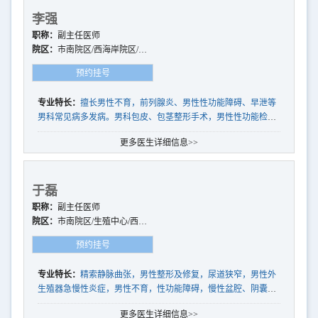
李强
职称：
副主任医师
院区：
市南院区/西海岸院区/崂
山院区
预约挂号
专业特长：
擅长男性不育，前列腺炎、男性性功能障碍、早泄等
男科常见病多发病。男科包皮、包茎整形手术，男性性功能检
查、前列腺炎治疗等男科治疗
更多医生详细信息>>
于磊
职称：
副主任医师
院区：
市南院区/生殖中心/西海
岸院区/崂山院区
预约挂号
专业特长：
精索静脉曲张，男性整形及修复，尿道狭窄，男性外
生殖器急慢性炎症，男性不育，性功能障碍，慢性盆腔、阴囊疼
痛等常见男科疾病的诊疗
更多医生详细信息>>