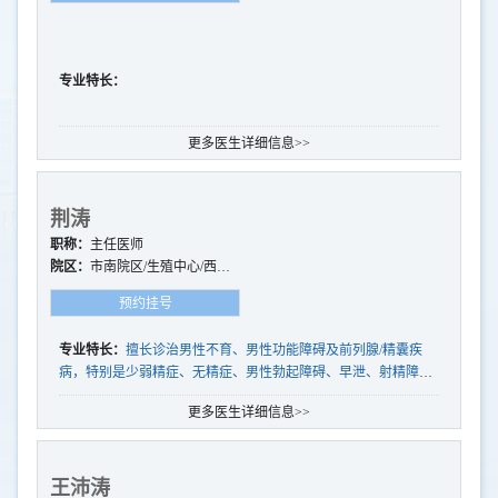
专业特长：
更多医生详细信息>>
荆涛
职称：
主任医师
院区：
市南院区/生殖中心/西海
岸院区/崂山院区
预约挂号
专业特长：
擅长诊治男性不育、男性功能障碍及前列腺/精囊疾
病，特别是少弱精症、无精症、男性勃起障碍、早泄、射精障
碍、前列腺疾病、血精精囊炎等男科疾病
更多医生详细信息>>
王沛涛