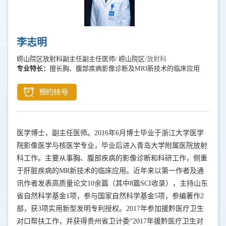
李志明
崂山院区放射科副主任副主任医师/ 崂山院区
/放射科
专业特长：
擅长胸、腹部疾病影像诊断及MRI新技术的临床应用
医学博士，副主任医师。
2016
年
6
月博士毕业于浙江大学医学
院影像医学与核医学专业，毕业后进入青岛大学附属医院放射
科工作。主要从事胸、腹部疾病的影像诊断和科研工作，侧重
于肝脏疾病的
MR
新技术的临床应用。近年来以第一作者及通
讯作者发表高质量论文
10
余篇（其中
8
篇
SCI
收录），主持山东
省自然科学基金
1
项，参与国家自然科学基金
5
项，参编著作
2
部，获
3
项实用新型发明专利授权。
2017
年参加援黔医疗卫生
对口帮扶工作，并获得贵州省卫计委“
2017
年援黔医疗卫生对