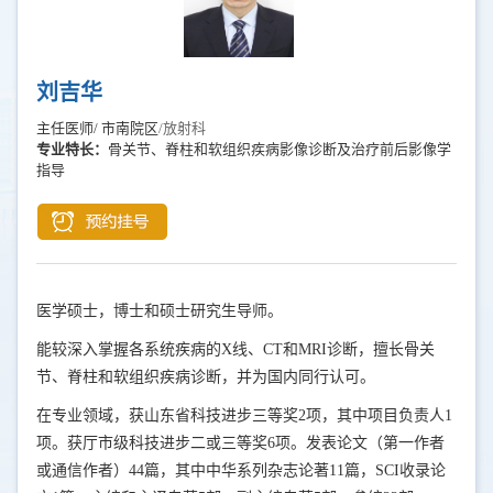
刘吉华
主任医师/ 市南院区
/放射科
专业特长：
骨关节、脊柱和软组织疾病影像诊断及治疗前后影像学
指导
医学硕士，博士和硕士研究生导师。
能较深入掌握各系统疾病的
X
线、
CT
和
MRI
诊断，擅长骨关
节、脊柱和软组织疾病诊断，并为国内同行认可。
在专业领域，获山东省科技进步三等奖
2
项，其中项目负责人
1
项。获厅市级科技进步二或三等奖
6
项。发表论文（第一作者
或通信作者）
44
篇，其中中华系列杂志论著
11
篇，
SCI
收录论