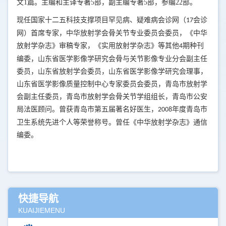
文
1
篇。主编和主译专著
5
部，副主编专著
5
部，参编
22
部。
现任国家十二五科技支撑项目罕见病、疑难病会诊网（
会诊
17
网）首席专家，中华放射学会骨关节专业委员会委员，《中华
放射学杂志》审稿专家，《实用放射学杂志》等其他
期种刊
4
编委，山东省医学影像学研究会骨与关节影像专业分会副主任
委员，山东省放射学会委员，山东省医学影像学研究会理事，
山东省医学影像质量控制中心专家委员会委员，青岛市放射学
会副主任委员，青岛市放射学会骨关节学组组长，青岛市公安
局法医顾问。曾获青岛市第五届著名好医生，
年度青岛市
2008
卫生系统先进个人等荣誉称号。曾任《中华放射学杂志》通信
编委。
快捷导航
KUAIJIEMENU