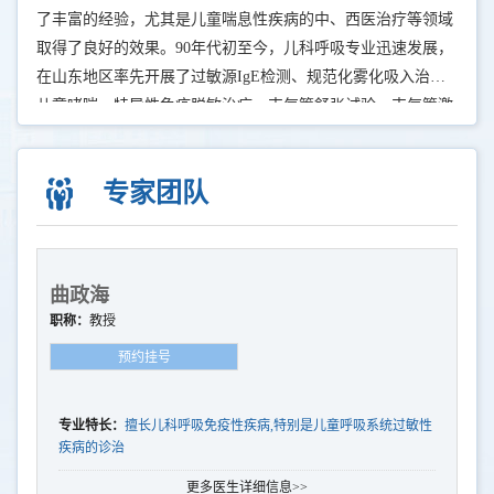
了丰富的经验，尤其是儿童喘息性疾病的中、西医治疗等领域
取得了良好的效果。90年代初至今，儿科呼吸专业迅速发展，
在山东地区率先开展了过敏源IgE检测、规范化雾化吸入治疗
儿童哮喘、特异性免疫脱敏治疗、支气管舒张试验、支气管激
发试验、肺功能、儿科纤维支气管镜等一系列诊疗技术，逐步
发展成为山东省胶东地区儿童呼吸疾病诊治中心，在儿童哮
专家团队
喘、重症肺炎、呼吸系统疑难危重病例的诊疗等领域居全省领
先地位。诊治了诸多如慢性嗜酸粒细胞性肺炎、原发性纤毛运
动障碍、变应性支气管曲霉菌病等儿童呼吸系统疑难危重病
例。为儿童呼吸内科的成立奠定了坚实的基础。在医院领导及
曲政海
儿童医学中心各位领
职称：
教授
预约挂号
专业特长：
擅长儿科呼吸免疫性疾病,特别是儿童呼吸系统过敏性
疾病的诊治
更多医生详细信息>>