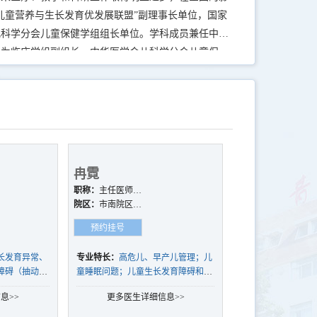
儿童营养与生长发育优发展联盟”副理事长单位，国家
儿科学分会儿童保健学组组长单位。学科成员兼任中国
行为临床学组副组长，中华医学会儿科学分会儿童保
冉霓
职称：
主任医师，
硕士研究生导师
院区：
市南院区、
西海岸院区
预约挂号
长发育异常、
专业特长：
高危儿、早产儿管理；儿
障碍（抽动
童睡眠问题；儿童生长发育障碍和心
和孤独症等）
理行为问题（言语运动发育迟缓、多
息>>
更多医生详细信息>>
的诊治。
动症、抽动症、孤独症等）诊治