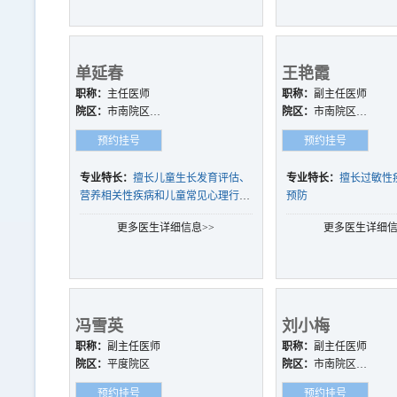
单延春
王艳霞
职称：
主任医师
职称：
副主任医师
院区：
市南院区、
院区：
市南院区、
西海岸院区、崂山
西海岸院区
预约挂号
预约挂号
院区
专业特长：
擅长儿童生长发育评估、
专业特长：
擅长过敏性
营养相关性疾病和儿童常见心理行为
预防
偏离的诊治，尤其是高危儿营养管
更多医生详细信息>>
更多医生详细信
理、微量营养素缺乏、营养不良、生
长迟缓、儿童超重肥胖的营养管理和
诊治。
冯雪英
刘小梅
职称：
副主任医师
职称：
副主任医师
院区：
平度院区
院区：
市南院区、
西海岸院区、崂山
预约挂号
预约挂号