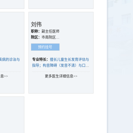
刘伟
职称：
副主任医师
院区：
市南院区、
西海岸院区、崂山
预约挂号
院区
疾病的诊治与
专业特长：
擅长儿童生长发育评估与
指导；构音障碍（发音不清）与口吃
的康复训练；过敏性疾病（湿疹、特
息>>
更多医生详细信息>>
应性皮炎等）的整合治疗，过敏相关
的生长迟缓的诊治。对儿童反复呼吸
道感染后的免疫调节有深入研究。