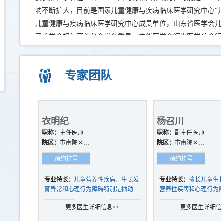
响不断扩大，目前是国家儿童健康与疾病临床医学研究中心“
儿童健康与疾病临床医学研究中心成员单位，山东省医学会
营养学会妇幼营养分会常务委员，中华医学会行为医学分会
专家团队
衣明纪
杨召川
职称：
主任医师
职称：
副主任医师
院区：
市南院区、
院区：
市南院区、
崂山院区
西海岸院区、崂山
预约挂号
预约挂号
院区
专业特长：
儿童营养性疾病、生长发
专业特长：
擅长儿童生
育异常和心理行为障碍特别是抽动症
营养性疾病和心理行为
与多动症的诊治。
症、多动症、学习困难
更多医生详细信息>>
更多医生详细信
的诊治特别是ASD儿童