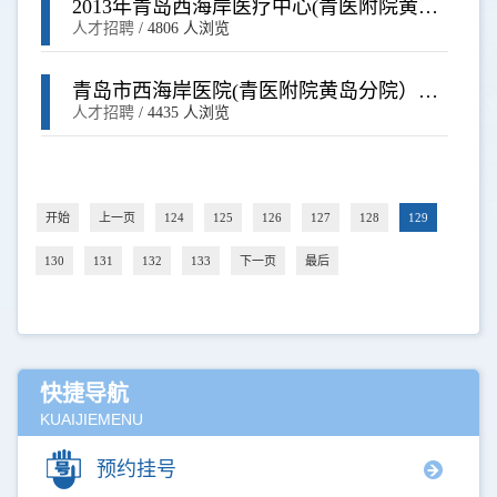
2013年青岛西海岸医疗中心(青医附院黄岛
分院)第一次公开招聘事业单位工作人员和
人才招聘
/
4806 人浏览
青医附院招考带薪培训人员资格复审通知
及成绩公示
青岛市西海岸医院(青医附院黄岛分院）
2013年第一次公开招聘事业单位工作人员
人才招聘
/
4435 人浏览
和青医附院公开招考带薪培训人员面试通
知
开始
上一页
124
125
126
127
128
129
130
131
132
133
下一页
最后
快捷导航
KUAIJIEMENU
预约挂号