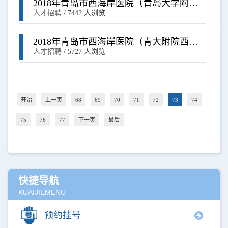
2018年青岛市西海岸医院（青岛大学附属
医院西海岸院区）公开招聘工作人员成绩
人才招聘
/
7442 人浏览
公示及体检通知
2018年青岛市西海岸医院（青大附院西海
岸院区）公开招聘面试答辩成绩
人才招聘
/
5727 人浏览
开始
上一页
68
69
70
71
72
73
74
75
76
77
下一页
最后
快捷导航
KUAIJIEMENU
预约挂号